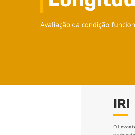
Avaliação da condição funcio
IRI
O
Levant
pavimento 