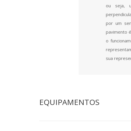
ou seja, 
perpendicul
por um sens
pavimento é
o funcionam
representam
sua represe
EQUIPAMENTOS