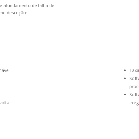
 e afundamento de trilha de
me descrição:
iável
Taxa
Soft
proc
Soft
volta
Irre