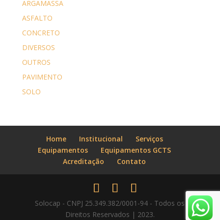
ARGAMASSA
ASFALTO
CONCRETO
DIVERSOS
OUTROS
PAVIMENTO
SOLO
Home
Institucional
Serviços
Equipamentos
Equipamentos GCTS
Acreditação
Contato
Solocap - CNPJ 25.349.382/0001-94 - Todos os
Direitos Reservados | 2023.