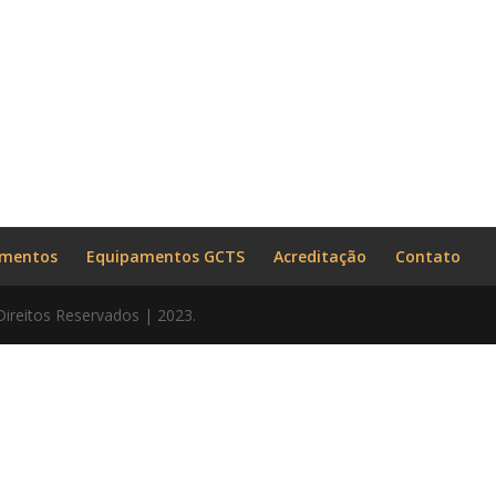
amentos
Equipamentos GCTS
Acreditação
Contato
Direitos Reservados | 2023.