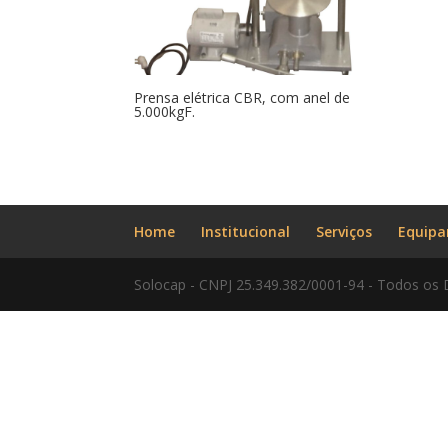
Prensa elétrica CBR, com anel de
5.000kgF.
Home
Institucional
Serviços
Equip
Solocap - CNPJ 25.349.382/0001-94 - Todos os 